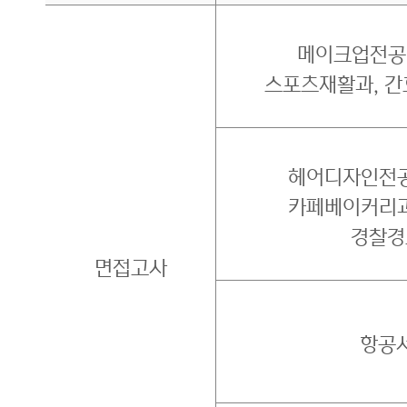
메이크업전공,
스포츠재활과, 간
헤어디자인전공
카페베이커리과
경찰경
면접고사
항공