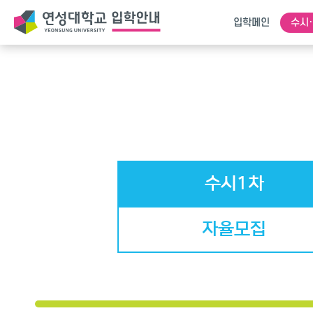
입학메인
수시
수시1차
자율모집